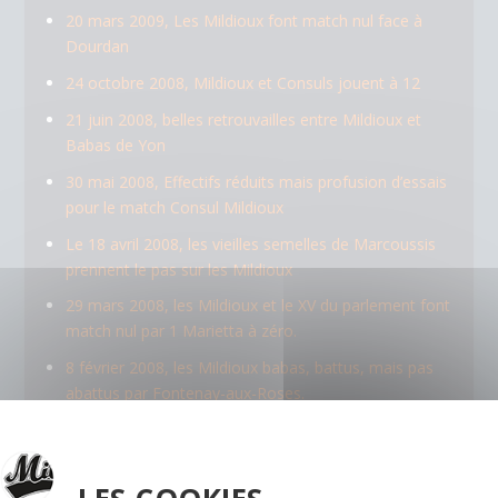
20 mars 2009, Les Mildioux font match nul face à
Dourdan
24 octobre 2008, Mildioux et Consuls jouent à 12
21 juin 2008, belles retrouvailles entre Mildioux et
Babas de Yon
30 mai 2008, Effectifs réduits mais profusion d’essais
pour le match Consul Mildioux
Le 18 avril 2008, les vieilles semelles de Marcoussis
prennent le pas sur les Mildioux
29 mars 2008, les Mildioux et le XV du parlement font
match nul par 1 Marietta à zéro.
8 février 2008, les Mildioux babas, battus, mais pas
abattus par Fontenay-aux-Roses.
30 novembre 2007 Où comment les Mildioux
finissent l’année sur une victoire (Morceaux Choisy)…
Les Mildioux tenus en échec par les Consuls de