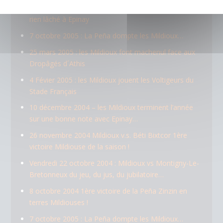
28 avril 2006 : Non, rien de rien, les Mildioux n’ont
rien lâché à Epinay
7 octobre 2005 : La Peña dompte les Mildioux…
25 mars 2005 : les Mildioux font machenul face aux
Dropâgés d´Athis
4 Févier 2005 : les Mildioux jouent les Voltigeurs du
Stade Français
10 décembre 2004 – les Mildioux terminent l’année
sur une bonne note avec Epinay…
26 novembre 2004 Mildioux v.s. Béti Bixtcor 1ère
victoire Mildiouse de la saison !
Vendredi 22 octobre 2004 : Mildioux vs Montigny-Le-
Bretonneux du jeu, du jus, du jubilatoire…
8 octobre 2004 1ère victoire de la Peña Zinzin en
terres Mildiouses !
7 octobre 2005 : La Peña dompte les Mildioux…