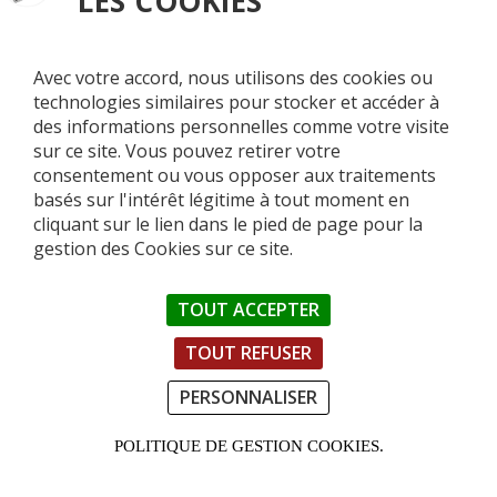
LES COOKIES
Lisses
10 juin 2007 : Les Mildioux retrouvent Hervé et ses
Avec votre accord, nous utilisons des cookies ou
potes les babas de La Roche sur Yon…
technologies similaires pour stocker et accéder à
1 juin 2007, L’entente Consuls/Mildioux remporte son
des informations personnelles comme votre visite
match contre les vieilles semelles !
sur ce site. Vous pouvez retirer votre
consentement ou vous opposer aux traitements
11 mai 2007, les Mildioux bouclent leur saison en
basés sur l'intérêt légitime à tout moment en
beauté avec les Consuls de Lisses.
cliquant sur le lien dans le pied de page pour la
27 avril 2007 : face aux Pines Roses de Fontenay, les
gestion des Cookies sur ce site.
Mildioux prouvent que l’esprit du jeu les habite.
23 mars 2007 : 1ère victoire du 15 du Parlement en
TOUT ACCEPTER
terres Mildiouses
TOUT REFUSER
15 décembre 2006 : les arbitres coupent le sifflet aux
Mildioux
PERSONNALISER
Vendredi 24 novembre 2006: face à La Peña Zinzin,
POLITIQUE DE GESTION COOKIES.
les Mildioux rompent une longue série de non-
victoires