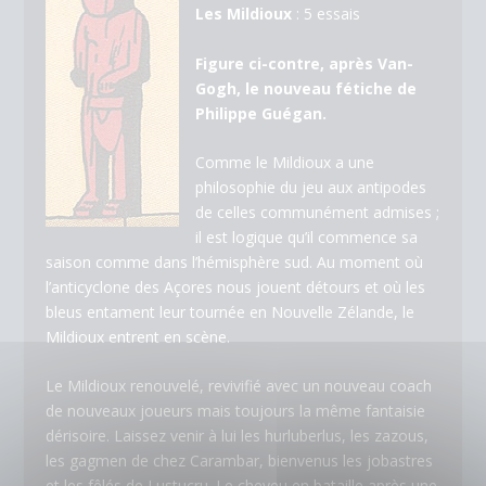
Les Mildioux
: 5 essais
Figure ci-contre, après Van-
Gogh, le nouveau fétiche de
Philippe Guégan.
Comme le Mildioux a une
philosophie du jeu aux antipodes
de celles communément admises ;
il est logique qu’il commence sa
saison comme dans l’hémisphère sud. Au moment où
l’anticyclone des Açores nous jouent détours et où les
bleus entament leur tournée en Nouvelle Zélande, le
Mildioux entrent en scène.
Le Mildioux renouvelé, revivifié avec un nouveau coach
de nouveaux joueurs mais toujours la même fantaisie
dérisoire. Laissez venir à lui les hurluberlus, les zazous,
les gagmen de chez Carambar, bienvenus les jobastres
et les fêlés de Lustucru. Le cheveu en bataille après une