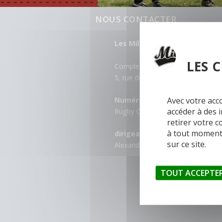
NOUS CONTACTER
Les Mildioux – L’équipe vétér
LES 
Complexe sportif Jesse Owens
5, rue de l’Europe 91380 Chilly-M
Avec votre acc
Numéro utile :
accéder à des 
Rugby Club de Chilly-Mazarin : 0
retirer votre 
à tout moment 
dirigeante
:
sur ce site.
Alexandra Boucher : 06 69 02 96 
TOUT ACCEPTE