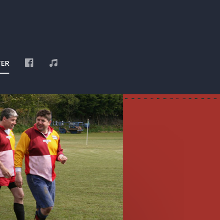
F
P
ER
A
L
C
A
E
Y
B
L
O
I
O
S
K
T
D
E
E
Z
E
R