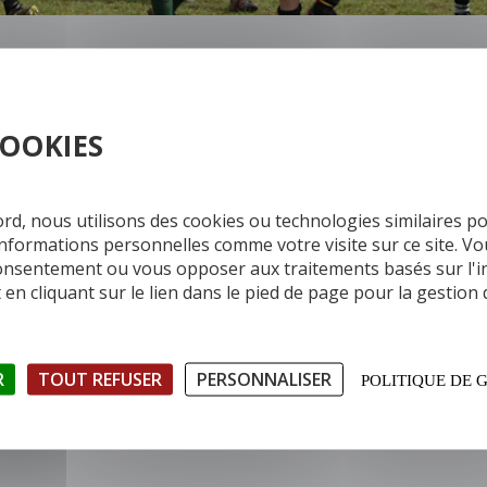
ans/ Rugby à V du Club de Chilly-Mazarin
COOKIES
azarin
ord, nous utilisons des cookies ou technologies similaires p
informations personnelles comme votre visite sur ce site. V
1 64 54 95 15
consentement ou vous opposer aux traitements basés sur l'in
en cliquant sur le lien dans le pied de page pour la gestion
26
R
TOUT REFUSER
PERSONNALISER
POLITIQUE DE 