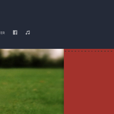
F
P
ER
A
L
C
A
E
Y
B
L
O
I
O
S
K
T
D
E
E
Z
E
R