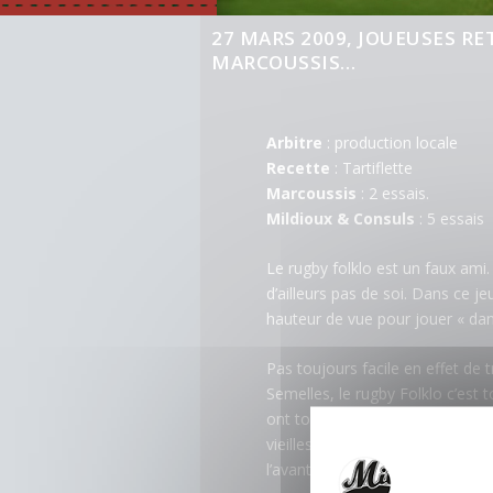
27 MARS 2009, JOUEUSES RE
MARCOUSSIS…
Arbitre
: production locale
Recette
: Tartiflette
Marcoussis
: 2 essais.
Mildioux & Consuls
: 5 essais
Le rugby folklo est un faux ami
d’ailleurs pas de soi. Dans ce j
hauteur de vue pour jouer « dans 
Pas toujours facile en effet de t
Semelles, le rugby Folklo c’est t
ont toujours autant de plaisirs à
vieilles semelles s’annonçait et
l’avantage d’offrir tout le char