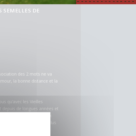
S SEMELLES DE
ssociation des 2 mots ne va
umour, la bonne distance et la
us qu’avec les Vieilles
ent depuis de longues années et
xception : le match face aux
cueillait, présentant en plus