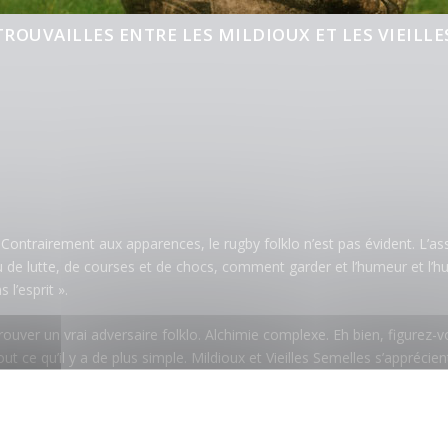
TROUVAILLES ENTRE LES MILDIOUX ET LES VIEILLE
. Contrairement aux apparences, le rugby folklo n’est pas évident. L’a
eu de lutte, de courses et de chocs, comment garder et l’humeur et l’h
l’esprit ».
rouver un vrai adversaire folklo. Alchimie complexe. Eh bien, figurez-vo
out ce qu’il y a de plus simple. Mildioux et Vieilles Semelles s’appréci
 jouer ensemble. Il fallait que ce soit dit. Ce vendredi 27, ne fit pas e
 se passa bien. Comme une évidence. Le stade de Villarceau qui nous ac
me des Préalpes, à 2 pas de la Vallée de Chevreuse.