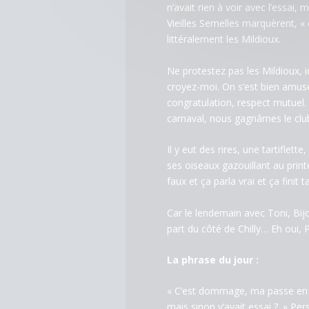
n’avait rien à voir avec l’essai,
Vieilles Semelles marquèrent, « 
littéralement les Mildioux.
Ne protestez pas les Mildioux, id
croyez-moi. On s’est bien amusés 
congratulation, respect mutuel.
carnaval, nous gagnâmes le clu
Il y eut des rires, une tartiflet
ses oiseaux gazouillant au prin
faux et ça parla vrai et ça fi
Car le lendemain avec Toni, Bijo
part du côté de Chilly… Eh oui, 
La phrase du jour :
« C’est dommage, ma passe en cl
mais sinon y’avait essai ?. » Pers