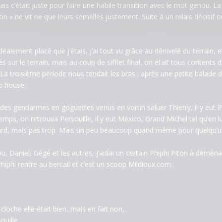
 mais c’était juste pour faire une habile transition avec le mot genou. 
on » ne vit ne que leurs semelles justement. Suite à un relais décisif
éalement placé que j’étais, j’ai tout vu grâce au dénivelé du terrain, et 
sur le terrain, mais au coup de sifflet final, on était tous contents d’
 La troisième période nous tendait les bras : après une petite balade
b house.
te, des gendarmes en goguettes venus en voisin saluer Thierry, il y eut 
temps, on retrouva Persouille, il y eut Mexico, Grand Michel tel qu’en
nit tard, mais pas trop. Mais un peu beaucoup quand même pour quelqu
u, Daniel, Gégé et les autres, j’aidai un certain Phiphi Piton à déména
Phiphi rentre au bercail et c’est un scoop Mildioux.com.
oche elle était bien, mais en fait non,
ouille