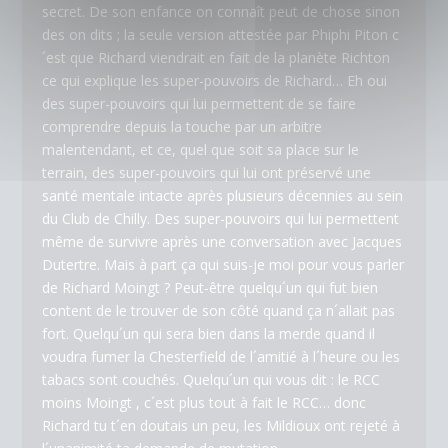
secret. De son enfance on connaît peut de chose sinon
des on dits ; la seule version attestée par Phiphi Piton c
´est que Richard viendrait en fait de la planète Richton
ce qui explique les super-pouvoirs de Richard… Eh oui
des super-pouvoirs qui lui permettent de se faire
comprendre depuis la touche par un arbitre
malentendant, et ce, quel que soit sa place sur le
terrain, des super-pouvoirs qui lui ont préservé une
santé mentale intacte après plusieurs décennies au sein
du Club de Chilly. Des super-pouvoirs qui lui permettent
même de survivre après une conversation avec Jacques
Dutertre. Mais à part ça qui suis-je moi pour vous parler
de Richard Moingt ? Peut-être quelqu´un qui fut bien
content de le trouver de son côté quand ça n´allait pas
fort. Quelqu´un qui sera bien dans la merde quand il
voudra fumer la Chesterfield de l´amitié à l´heure ou les
tabacs sont couchés. Quelqu´un qui vous dit : le RCC
moins
Moingt
, c´est plus tout à fait le RCC… donc
Richard tu t´en doutais un peu, les Mildioux ont rejeté à