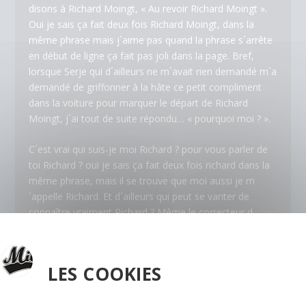
disons à Richard Moingt, « Au revoir Richard Moingt ».
Oui je sais ça fait deux fois Richard Moingt, dans la
même phrase mais j´aime pas quand la phrase s´arrête
en début de ligne ça fait pas joli dans la page. Bref,
lorsque Serje qui d´ailleurs ne m´avait rien demandé m´a
demandé de griffonner à la hâte ce petit compliment
dans la voiture pour marquer le départ de Richard
Moingt, j´ai tout de suite répondu… « pourquoi moi ? ».
C´est vrai qui suis-je moi Richard ? pour vous parler de
toi Richard ? oui je sais ça fait deux fois richard dans la
même phrase, mais il se trouve que moi aussi je m
´appelle Richard. Et d´ailleurs qui peut se vanter de
connaître vraiment Richard ? Même le correcteur d
´orthographe automatique de mon ordinateur en a
pleuré sa carte mère : quand j´ai tapé Moingt il a
poussé un petit cri et il a tout de suite souligné Moingt
LES COOKIES
en rouge et à la place de Moingt, il me proposait :
Moindre, Moine, Moineau et Moisir; ah ah ah (rire)